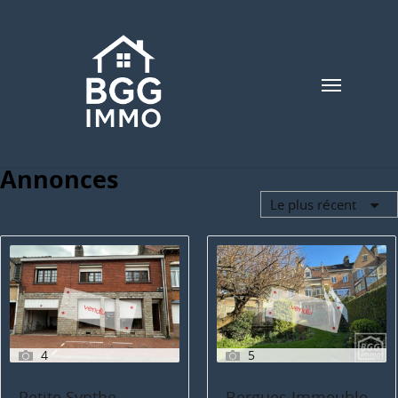
Annonces
Le plus récent
4
5
Petite Synthe
Bergues Immeuble