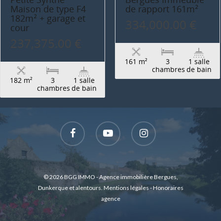
Maison de type F4
de rapport 161m²
182m² + garage et
334,000.00 €
cour
237,375.00 €
161 m²
3
1 salle
chambres
de bain
182 m²
3
1 salle
chambres
de bain
© 2026 BGG IMMO - Agence immobilière Bergues,
Dunkerque et alentours.
Mentions légales
-
Honoraires
agence