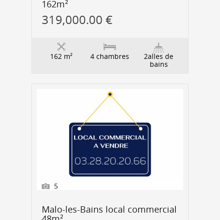
162m²
319,000.00 €
162 m²
4 chambres
2alles de
bains
5
Malo-les-Bains local commercial
48m²