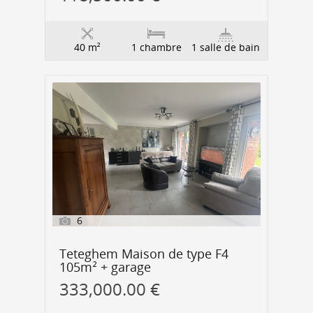
40 m²
1 chambre
1 salle de bain
6
Teteghem Maison de type F4
105m² + garage
333,000.00 €