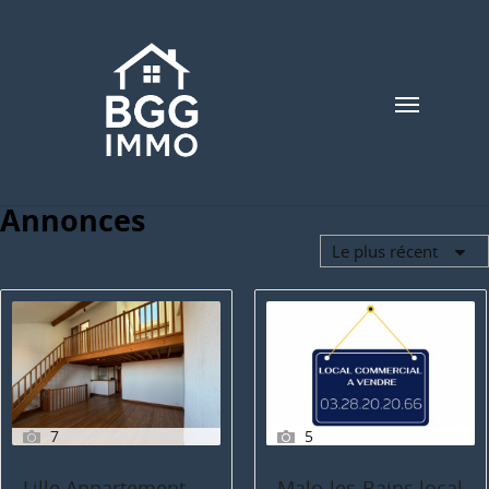
Annonces
Le plus récent
7
5
Lille Appartement
Malo-les-Bains local