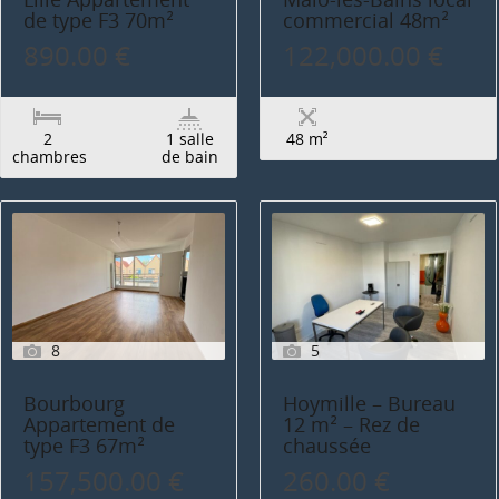
de type F3 70m²
commercial 48m²
890.00 €
122,000.00 €
2
1 salle
48 m²
chambres
de bain
8
5
Bourbourg
Hoymille – Bureau
Appartement de
12 m² – Rez de
type F3 67m²
chaussée
157,500.00 €
260.00 €