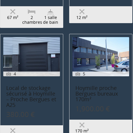
67 m²
2
1 salle
12 m²
chambres
de bain
4
5
Local de stockage
Hoymille proche
sécurisé à Hoymille
Bergues bureaux
– Proche Bergues et
170m²
A25
1,900.00 €
380.00 €
170 m²